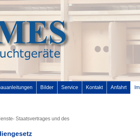
bauanleitungen
Bilder
Service
Kontakt
Anfahrt
Im
ienste- Staatsvertrages und des
iengesetz